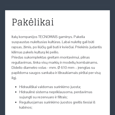
Pakėlikai
Italų kompanijos TECNOMAIS gaminys. Pakelia
suspaustas nukritusias kultūras. Labai nukritę gali būti
rapsas, žirnis, po liūčių gali buti ir kviečiai. Priekinis judantis
kilimas pakels kulturą iki peilio.
Priedas sukomplektas greitam montavimui, pilnas
reguliavimas, tinka visų markių ir modelių kombainams.
Didelio diametro volas - mm. Ø 610 mm – įrengtas su
papildoma saugos sankaba ir ištraukiamais pirštai per visą
ilgį.
Hidrauliškai valdomas surinkimo juosta;
Hidraulinė sistema nepriklausoma, perdavimas
sujungti su rezervuaro ir filtrais;
Reguliuojamas surinkimo juostos greitis tiesiai iš
kabinos;