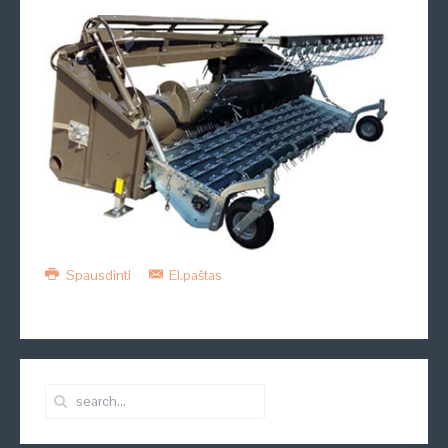
Spausdinti
El.paštas