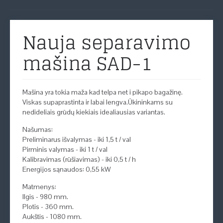
Nauja separavimo
mašina SAD-1
Mašina yra tokia maža kad telpa net i pikapo bagažinę.
Viskas supaprastinta ir labai lengva.Ūkininkams su
nedideliais grūdų kiekiais idealiausias variantas.
Našumas:
Preliminarus išvalymas - iki 1,5 t / val
Pirminis valymas - iki 1 t / val
Kalibravimas (rūšiavimas) - iki 0,5 t / h
Energijos sąnaudos: 0,55 kW
Matmenys:
Ilgis - 980 mm.
Plotis - 360 mm.
Aukštis - 1080 mm.