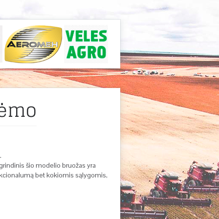
 rėmo
.
grindinis šio modelio bruožas yra
unkcionalumą bet kokiomis sąlygomis,