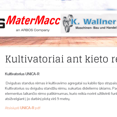
Kultivatoriai ant kieto
Kultivatorius UNICA-R
Dvigubas standus rėmas ir kultivavimo agregatai su kablio tipo strypais
Kultivatorius su dvigubu standžiu rėmu, sukurtas dideliems ūkiams.
Pa
elementus laikančio rėmo patikimumas, kurio reikia norint užtikrinti f
atsižvelgiant į jo darbinį plotą virš 9 metrų.
Atsisiųsti
UNICA-R
pdf