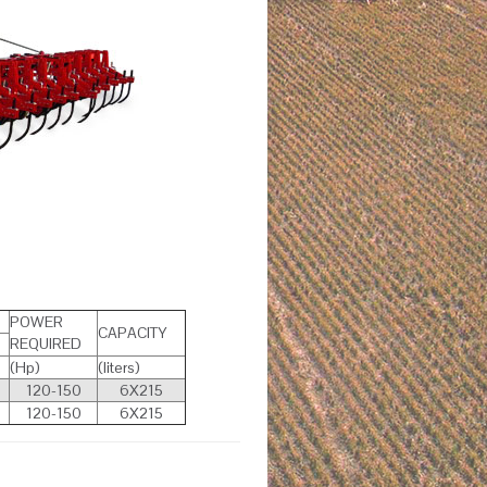
POWER
CAPACITY
REQUIRED
(Hp)
(liters)
120-150
6X215
120-150
6X215