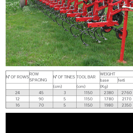
ROW
WEIGHT
N° OF ROWS
N° OF TINES
TOOL BAR
SPACING
base
ferti
(cm)
(cm)
(Kg)
24
45
3
1150
2380
2760
12
90
5
1150
1780
2170
16
70
5
1150
1980
2350