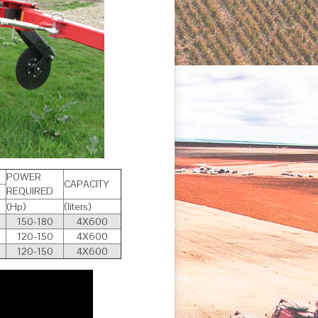
POWER
CAPACITY
REQUIRED
(Hp)
(liters)
150-180
4X600
120-150
4X600
120-150
4X600