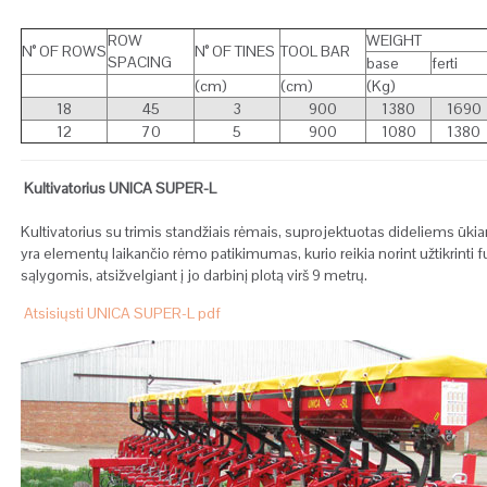
ROW
WEIGHT
N° OF ROWS
N° OF TINES
TOOL BAR
SPACING
base
ferti
(cm)
(cm)
(Kg)
18
45
3
900
1380
1690
12
70
5
900
1080
1380
Kultivatorius UNICA SUPER-L
Kultivatorius su trimis standžiais rėmais, suprojektuotas dideliems ūki
yra elementų laikančio rėmo patikimumas, kurio reikia norint užtikrint
sąlygomis, atsižvelgiant į jo darbinį plotą virš 9 metrų.
Atsisiųsti UNICA SUPER-L pdf