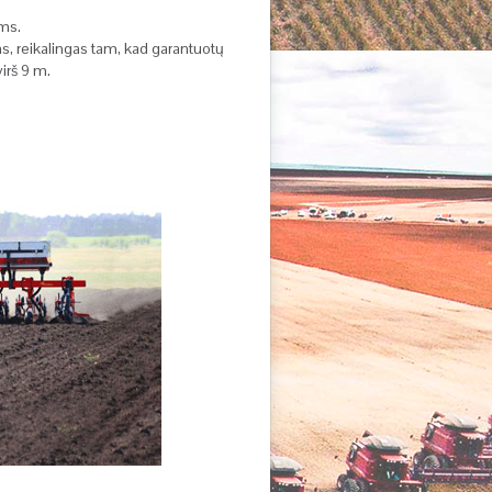
ams.
, reikalingas tam, kad garantuotų
irš 9 m.