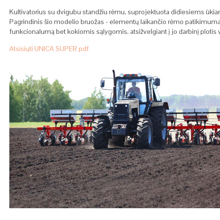
Kultivatorius su dvigubu
standžiu rėmu
, suprojektuota didiesiems ūki
Pagrindinis šio modelio bruožas - elementų laikančio rėmo patikimumas
funkcionalumą bet kokiomis sąlygomis, atsižvelgiant į jo darbinį plotis v
Atsisiųti UNICA SUPER pdf