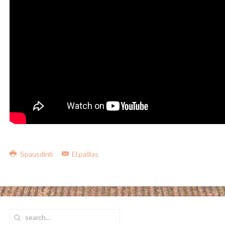
Spausdinti
El.paštas