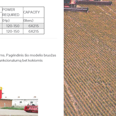
POWER
CAPACITY
REQUIRED
(Hp)
(liters)
120-150
6X215
120-150
6X215
ams.
Pagrindinis šio modelio bruožas
i funkcionalumą bet kokiomis