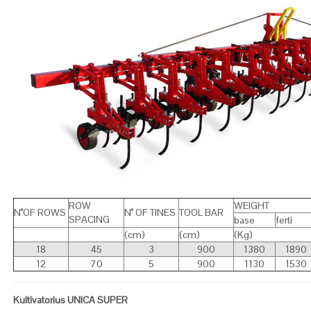
ROW
WEIGHT
N°OF ROWS
N° OF TINES
TOOL BAR
SPACING
base
ferti
(cm)
(cm)
(Kg)
18
45
3
900
1380
1890
12
70
5
900
1130
1530
Kultivatorius UNICA SUPER