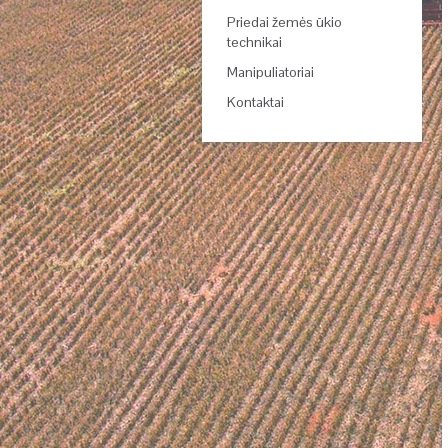
Priedai žemės ūkio
technikai
Manipuliatoriai
Kontaktai